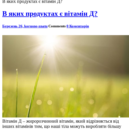
В яких продуктах є вітамін Д?
В яких продуктах є вітамін Д?
Березень 26,
korusno-znatu
Comments
0 Коментарів
Вітамін Д – жиророзчинний вітамін, який відрізняється від
інших вітамінів тим, що наші тіла можуть виробляти більшу