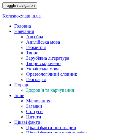
Toggle navigation
Korusno-znatu.in.ua
Головна
Навчання
Алгебра
Англійська мова
Геометрія
Твори
Зарубіжна література
Твори скорочено
Українська мова
Фразеологічний словник
Географія
Поради
Здоров’я та харчування
Інше
Малювання
Загадки
Статуси
Цитати
Цікаві факти
Цікаві факти про тварин
Цікаві факти про країни світу