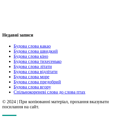
Недавні записи
Будова слова какао
Будова слова швидкий
Будова слова кіно
Будова слова тихесенько
Будова слова літати
Будова слова відлітати
Будова слова море
Будова слова предобрий
Будова слова вгору
Спільнокореневі слова до слова птах
© 2024
|
При копіюванні матеріал, прохання вказувати
посилання на сайт.