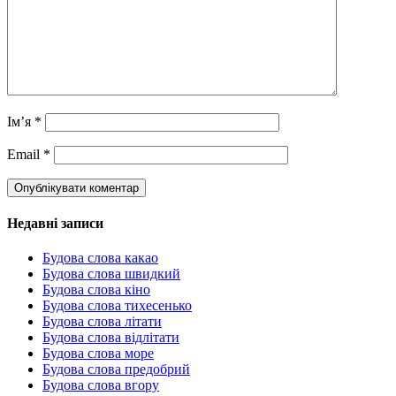
Ім’я
*
Email
*
Недавні записи
Будова слова какао
Будова слова швидкий
Будова слова кіно
Будова слова тихесенько
Будова слова літати
Будова слова відлітати
Будова слова море
Будова слова предобрий
Будова слова вгору