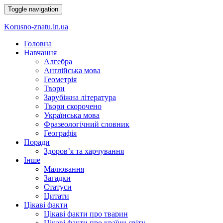
Toggle navigation
Korusno-znatu.in.ua
Головна
Навчання
Алгебра
Англійська мова
Геометрія
Твори
Зарубіжна література
Твори скорочено
Українська мова
Фразеологічний словник
Географія
Поради
Здоров’я та харчування
Інше
Малювання
Загадки
Статуси
Цитати
Цікаві факти
Цікаві факти про тварин
Цікаві факти про країни світу