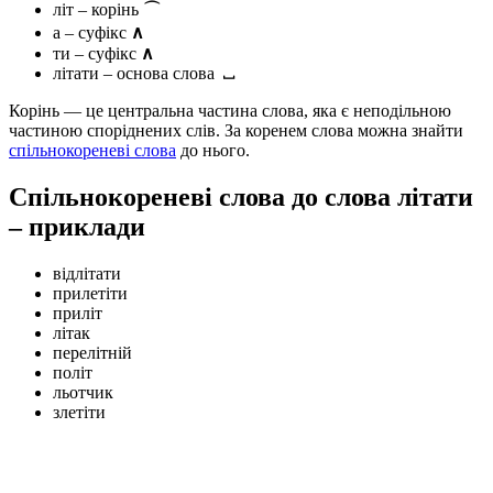
літ – корінь
⌒
а – суфікс
∧
ти – суфікс
∧
літати – основа слова
⎵
Корінь — це центральна частина слова, яка є неподільною
частиною споріднених слів. За коренем слова можна знайти
спільнокореневі слова
до нього.
Спільнокореневі слова до слова літати
– приклади
відлітати
прилетіти
приліт
літак
перелітній
політ
льотчик
злетіти