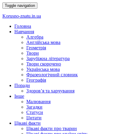
Toggle navigation
Korusno-znatu.in.ua
Головна
Навчання
Алгебра
Англійська мова
Геометрія
Твори
Зарубіжна література
Твори скорочено
Українська мова
Фразеологічний словник
Географія
Поради
Здоров’я та харчування
Інше
Малювання
Загадки
Статуси
Цитати
Цікаві факти
Цікаві факти про тварин
Цікаві факти про країни світу