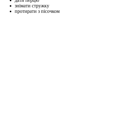
дати перцю
знімати стружку
протирати з пісочком