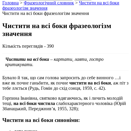
Головна
>
Фразеологічний словник
>
Чистити на всі боки
фразеологізм значення
Чистити на всі боки фразеологізм значення
Чистити на всі боки фразеологізм
значення
Кількість переглядів - 390
Чистити на всі боки
– картати, лаяти, гостро
критикувати.
Бувало й так, що сам голова запросить до себе винного …і
вже як почне ганьбити, як почне
чистити на всі боки
, аж піт з
тебе ллється (Рудь, Гомін до схід сонця, 1959, с. 42).
Горпина Іванівна, святково вдягаючись, як і личить молодій
тещі,
на всі боки чистила
слабохарактерного чоловіка (Юрій
Збанацький, Переджнив’я, 1955, 328);
Чистити на всі боки синоніми: