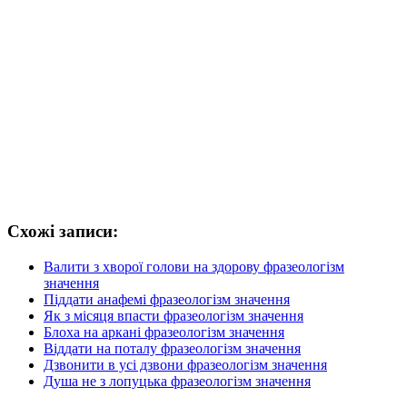
Схожі записи:
Валити з хворої голови на здорову фразеологізм
значення
Піддати анафемі фразеологізм значення
Як з місяця впасти фразеологізм значення
Блоха на аркані фразеологізм значення
Віддати на поталу фразеологізм значення
Дзвонити в усі дзвони фразеологізм значення
Душа не з лопуцька фразеологізм значення