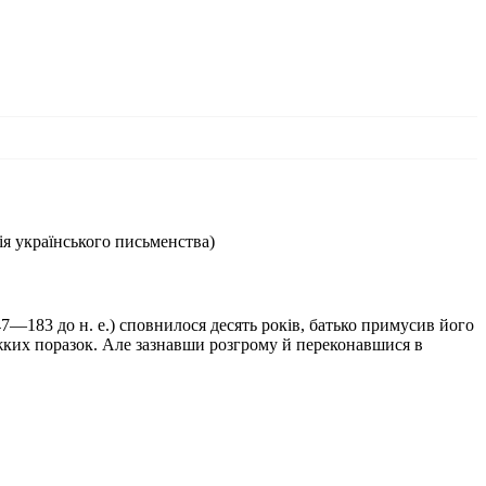
рія українського письменства)
47—183 до н. е.) сповнилося десять років, батько примусив його
жких поразок. Але зазнавши розгрому й переконавшися в