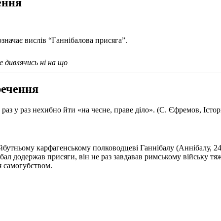
ення
значає вислів “Ганнібалова присяга”.
е дивлячись ні на що
речення
раз у раз нехибно йти «на чесне, праве діло». (С. Єфремов, Істо
 майбутньому карфагенському полководцеві Ганнібалу (Аннібалу, 2
ал додержав присяги, він не раз завдавав римському війську тя
я самогубством.