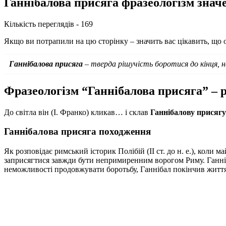
Ганнібалова присяга фразеологізм знач
Кількість переглядів - 169
Якщо ви потрапили на цю сторінку – значить вас цікавить, що о
Ганнібалова присяга
– тверда рішучість боротися до кінця, н
Фразеологізм “Ганнібалова присяга” – 
До світла він (І. Франко) кликав… і склав
Ганнібалову присягу
Ганнібалова присяга походження
Як розповідає римський історик Полібій (II ст. до н. е.), коли
заприсягтися завжди бути непримиренним ворогом Риму. Ганніб
неможливості продовжувати боротьбу, Ганнібал покінчив житт