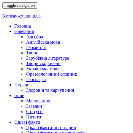
Toggle navigation
Korusno-znatu.in.ua
Головна
Навчання
Алгебра
Англійська мова
Геометрія
Твори
Зарубіжна література
Твори скорочено
Українська мова
Фразеологічний словник
Географія
Поради
Здоров’я та харчування
Інше
Малювання
Загадки
Статуси
Цитати
Цікаві факти
Цікаві факти про тварин
Цікаві факти про країни світу