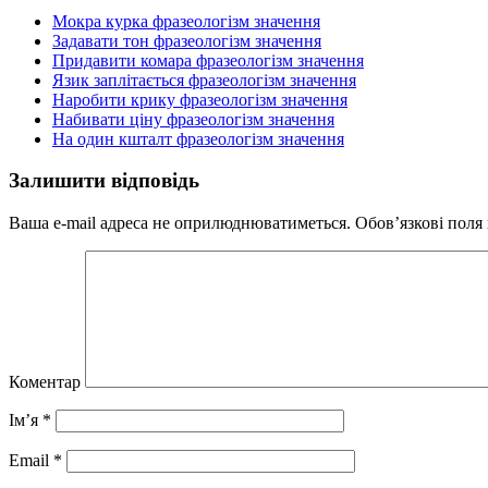
Мокра курка фразеологізм значення
Задавати тон фразеологізм значення
Придавити комара фразеологізм значення
Язик заплітається фразеологізм значення
Наробити крику фразеологізм значення
Набивати ціну фразеологізм значення
На один кшталт фразеологізм значення
Залишити відповідь
Ваша e-mail адреса не оприлюднюватиметься.
Обов’язкові поля
Коментар
Ім’я
*
Email
*