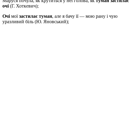
Маруся почула, як крутиться у неї голова, як
туман застилає
очі
(Г. Хоткевич);
Очі
мої
застилає туман
, але я бачу її — мою рану і чую
уразливий біль (Ю. Яновський);