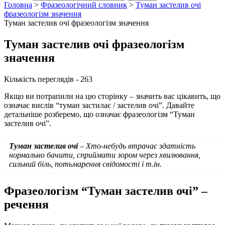
Головна
>
Фразеологічний словник
>
Туман застелив очі
фразеологізм значення
Туман застелив очі фразеологізм значення
Туман застелив очі фразеологізм
значення
Кількість переглядів - 263
Якщо ви потрапили на цю сторінку – значить вас цікавить, що
означає вислів “туман застилає / застелив очі”. Давайте
детальніше розберемо, що означає фразеологізм “Туман
застелив очі”.
Туман застелив очі
– Хто-небудь втрачає здатність
нормально бачити, сприймати зором через хвилювання,
сильний біль, потьмарення свідомості і т.ін.
Фразеологізм “Туман застелив очі” –
речення