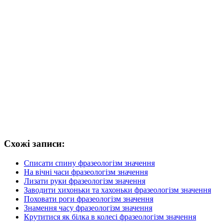
Схожі записи:
Списати спину фразеологізм значення
На вічні часи фразеологізм значення
Лизати руки фразеологізм значення
Заводити хихоньки та хахоньки фразеологізм значення
Поховати роги фразеологізм значення
Знамення часу фразеологізм значення
Крутитися як білка в колесі фразеологізм значення