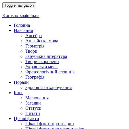
Toggle navigation
Korusno-znatu.in.ua
Головна
Навчання
Алгебра
Англійська мова
Геометрія
Твори
Зарубіжна література
Твори скорочено
Українська мова
Фразеологічний словник
Географія
Поради
Здоров’я та харчування
Інше
Малювання
Загадки
Статуси
Цитати
Цікаві факти
Цікаві факти про тварин
Цікаві факти про країни світу