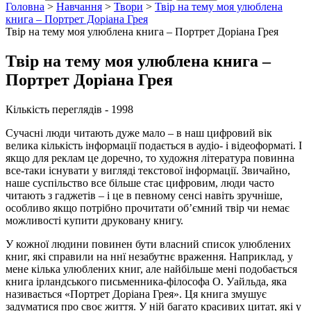
Головна
>
Навчання
>
Твори
>
Твір на тему моя улюблена
книга – Портрет Доріана Грея
Твір на тему моя улюблена книга – Портрет Доріана Грея
Твір на тему моя улюблена книга –
Портрет Доріана Грея
Кількість переглядів - 1998
Сучасні люди читають дуже мало – в наш цифровий вік
велика кількість інформації подається в аудіо- і відеоформаті. І
якщо для реклам це доречно, то художня література повинна
все-таки існувати у вигляді текстової інформації. Звичайно,
наше суспільство все більше стає цифровим, люди часто
читають з гаджетів – і це в певному сенсі навіть зручніше,
особливо якщо потрібно прочитати об’ємний твір чи немає
можливості купити друковану книгу.
У кожної людини повинен бути власний список улюблених
книг, які справили на ннї незабутнє враження. Наприклад, у
мене кілька улюблених книг, але найбільше мені подобається
книга ірландського письменника-філософа О. Уайльда, яка
називається «Портрет Доріана Грея». Ця книга змушує
задуматися про своє життя. У ній багато красивих цитат, які у