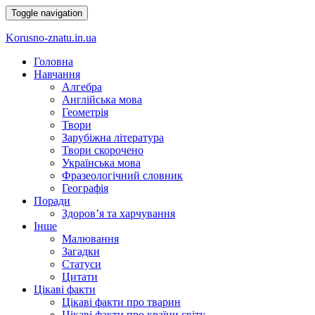
Toggle navigation
Korusno-znatu.in.ua
Головна
Навчання
Алгебра
Англійська мова
Геометрія
Твори
Зарубіжна література
Твори скорочено
Українська мова
Фразеологічний словник
Географія
Поради
Здоров’я та харчування
Інше
Малювання
Загадки
Статуси
Цитати
Цікаві факти
Цікаві факти про тварин
Цікаві факти про країни світу