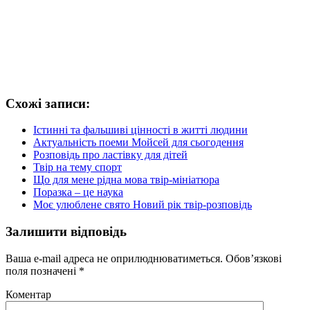
Схожі записи:
Істинні та фальшиві цінності в житті людини
Актуальність поеми Мойсей для сьогодення
Розповідь про ластівку для дітей
Твір на тему спорт
Що для мене рідна мова твір-мініатюра
Поразка – це наука
Моє улюблене свято Новий рік твір-розповідь
Залишити відповідь
Ваша e-mail адреса не оприлюднюватиметься.
Обов’язкові
поля позначені
*
Коментар