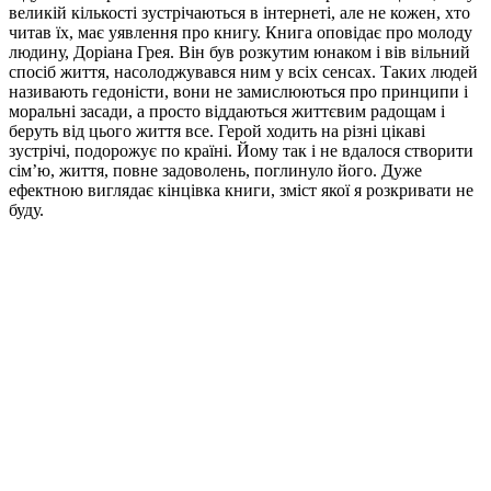
великій кількості зустрічаються в інтернеті, але не кожен, хто
читав їх, має уявлення про книгу. Книга оповідає про молоду
людину, Доріана Грея. Він був розкутим юнаком і вів вільний
спосіб життя, насолоджувався ним у всіх сенсах. Таких людей
називають гедоністи, вони не замислюються про принципи і
моральні засади, а просто віддаються життєвим радощам і
беруть від цього життя все. Герой ходить на різні цікаві
зустрічі, подорожує по країні. Йому так і не вдалося створити
сім’ю, життя, повне задоволень, поглинуло його. Дуже
ефектною виглядає кінцівка книги, зміст якої я розкривати не
буду.