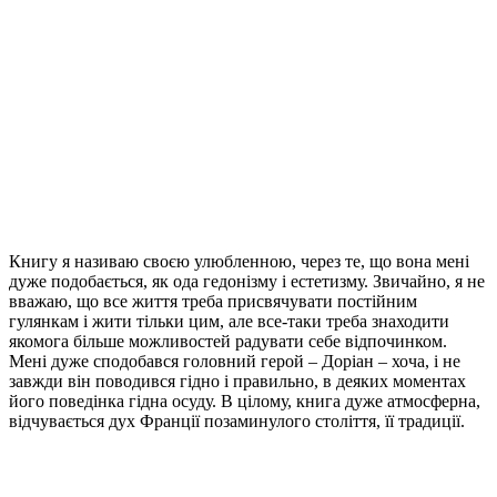
Книгу я називаю своєю улюбленною, через те, що вона мені
дуже подобається, як ода гедонізму і естетизму. Звичайно, я не
вважаю, що все життя треба присвячувати постійним
гулянкам і жити тільки цим, але все-таки треба знаходити
якомога більше можливостей радувати себе відпочинком.
Мені дуже сподобався головний герой – Доріан – хоча, і не
завжди він поводився гідно і правильно, в деяких моментах
його поведінка гідна осуду. В цілому, книга дуже атмосферна,
відчувається дух Франції позаминулого століття, її традиції.