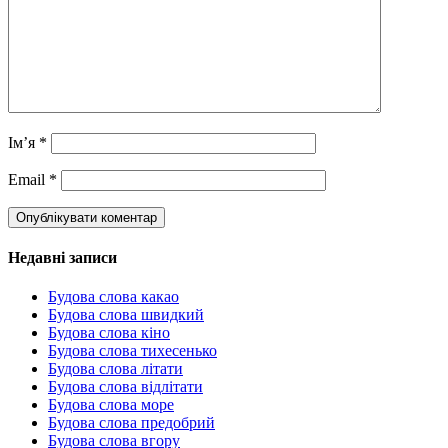
Ім’я
*
Email
*
Недавні записи
Будова слова какао
Будова слова швидкий
Будова слова кіно
Будова слова тихесенько
Будова слова літати
Будова слова відлітати
Будова слова море
Будова слова предобрий
Будова слова вгору