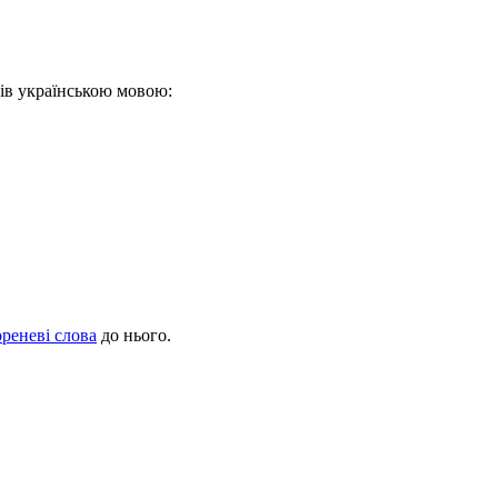
лів українською мовою:
ореневі слова
до нього.