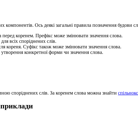
них компонентів. Ось деякі загальні правила позначення будови с
ва перед коренем. Префікс може змінювати значення слова.
для всіх споріднених слів.
ісля кореня. Суфікс також може змінювати значення слова.
я утворення конкретної форми чи значення слова.
тиною споріднених слів. За коренем слова можна знайти
спільнок
– приклади