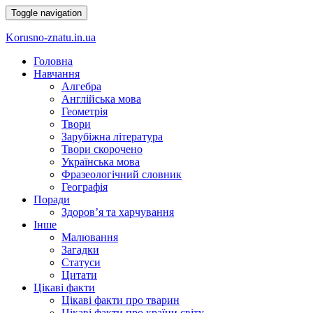
Toggle navigation
Korusno-znatu.in.ua
Головна
Навчання
Алгебра
Англійська мова
Геометрія
Твори
Зарубіжна література
Твори скорочено
Українська мова
Фразеологічний словник
Географія
Поради
Здоров’я та харчування
Інше
Малювання
Загадки
Статуси
Цитати
Цікаві факти
Цікаві факти про тварин
Цікаві факти про країни світу