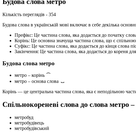
Будова слова метро
Кількість переглядів - 354
Будова слова в українській мові включає в себе декілька основ
Префікс: Це частина слова, яка додається до початку сло
Корінь: Це основна значуща частина слова, що є спільною 
Суфікс: Це частина слова, яка додається до кінця слова п
Закінчення: Це частина слова, яка додається до кореня дл
Будова слова метро
метро – корінь
⌒
метро – основа слова
⎵
Корінь — це центральна частина слова, яка є неподільною час
Спільнокореневі слова до слова метро 
метробуд
метробудівець
метробудівський