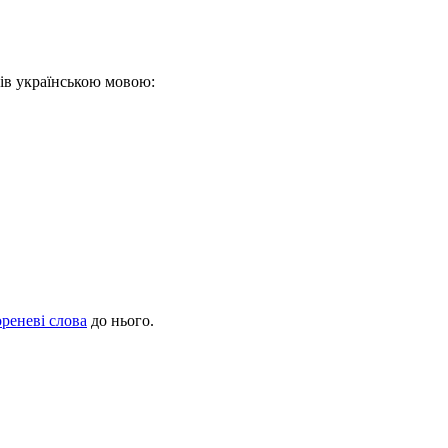
лів українською мовою:
ореневі слова
до нього.