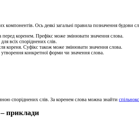
них компонентів. Ось деякі загальні правила позначення будови с
ва перед коренем. Префікс може змінювати значення слова.
для всіх споріднених слів.
ісля кореня. Суфікс також може змінювати значення слова.
я утворення конкретної форми чи значення слова.
тиною споріднених слів. За коренем слова можна знайти
спільнок
 – приклади