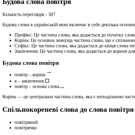
Будова слова повітря
Кількість переглядів - 307
Будова слова в українській мові включає в себе декілька основ
Префікс: Це частина слова, яка додається до початку сло
Корінь: Це основна значуща частина слова, що є спільною 
Суфікс: Це частина слова, яка додається до кінця слова п
Закінчення: Це частина слова, яка додається до кореня дл
Будова слова повітря
повітр – корінь
⌒
я – закінчення
☐
повітр – основа слова
⎵
Корінь — це центральна частина слова, яка є неподільною час
Спільнокореневі слова до слова повітря
повітряний
повітрячко