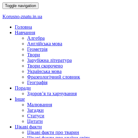
Toggle navigation
Korusno-znatu.in.ua
Головна
Навчання
Алгебра
Англійська мова
Геометрія
Твори
Зарубіжна література
Твори скорочено
Українська мова
Фразеологічний словник
Географія
Поради
Здоров’я та харчування
Інше
Малювання
Загадки
Статуси
Цитати
Цікаві факти
Цікаві факти про тварин
Цікаві факти про країни світу