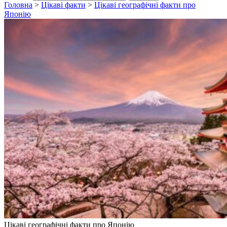
Головна
>
Цікаві факти
>
Цікаві географічні факти про
Японію
Цікаві географічні факти про Японію