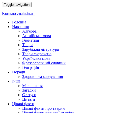
Toggle navigation
Korusno-znatu.in.ua
Головна
Навчання
Алгебра
Англійська мова
Геометрія
Твори
Зарубіжна література
Твори скорочено
Українська мова
Фразеологічний словник
Географія
Поради
Здоров’я та харчування
Інше
Малювання
Загадки
Статуси
Цитати
Цікаві факти
Цікаві факти про тварин
Цікаві факти про країни світу