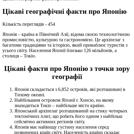
Цікаві географічні факти про Японію
Кількість переглядів - 454
Японія – країна в Північній Азії, відома своєю технологічною
промисловістю, культурою та гастрономією. Це архіпелаг з
багатими традиціями та історією, який приваблює туристів з
усього світу. Населення Японії близько 126 мільйонів, а
столиця – Токіо.
Цікаві факти про Японію з точки зору
географії
Японія складається з 6,852 островів, які розташовані в
Тихому океані.
Найбільшим островом Японії є Хонсю, на якому
знаходиться Токіо – найбільше місто країни.
Японський архіпелаг розташований на стику чотирьох
тектонічних плит, що робить його одним з найбільш
сейсмічно активних регіонів світу.
Японія має найвищу густину населення серед
розвинених країн світу. Населеність країни складає