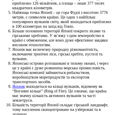
приблизно 126 мільйонів, а площа – лише 377 тисяч
квадратних кілометрів.
Найвища точка Японії – це гора Фудзі з висотою 3776
метрів, є символом країни. Це один з найбільш
популярних вулканів світу, який знаходиться приблизно
в 100 кілометрах на захід від Токіо.
Більше половини території Японії покрито лісами та
гірськими хребтами. У зв’язку з цим землеробство в
країні є обмеженим, але воно дуже ефективне завдяки
високим технологіям.
Японія має величезну природну різноманітність,
включаючи тропічні ліси, гірські хребти, пустелі та
вулкани.
Японські острови розташовані в тихому океані, і через
це у країні є дуже розвинена морська промисловість.
Японські компанії займаються рибальством,
виробництвом морепродуктів та експортом
транспортних засобів.
Японія
знаходиться на кільці вулканів, відомому як
“Вогняне кільце” (Ring of Fire). Це означає, що країна
має значну кількість активних вулканів та часті
землетруси.
Більшість території Японії складає гірський ландшафт,
тому населення сконцентроване на узбережжі та в
долинах.