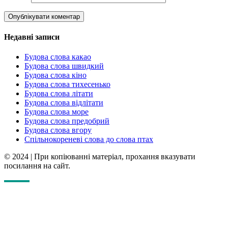
Недавні записи
Будова слова какао
Будова слова швидкий
Будова слова кіно
Будова слова тихесенько
Будова слова літати
Будова слова відлітати
Будова слова море
Будова слова предобрий
Будова слова вгору
Спільнокореневі слова до слова птах
© 2024
|
При копіюванні матеріал, прохання вказувати
посилання на сайт.