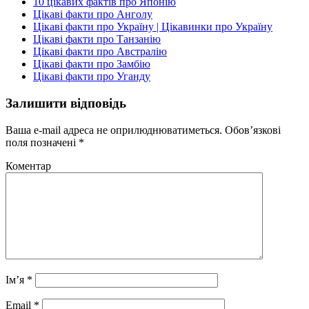
10 цікавих фактів про Японію
Цікаві факти про Анголу
Цікаві факти про Україну | Цікавинки про Україну
Цікаві факти про Танзанію
Цікаві факти про Австралію
Цікаві факти про Замбію
Цікаві факти про Уганду
Залишити відповідь
Ваша e-mail адреса не оприлюднюватиметься.
Обов’язкові
поля позначені
*
Коментар
Ім’я
*
Email
*