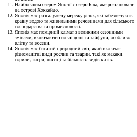
Найбільшим озером Японії є озеро Біва, яке розташоване
на острові Хоккайдо.
Японія має розгалужену мережу річок, які забезпечують
країну водою та живильними речовинами для сільського
господарства та промисловості.
Японія має помірний клімат з великими сезонними
змінами, включаючи сильні дощі та тайфуни, особливо
влітку та восени.
Японія має багатий природний світ, який включає
різноманітні види рослин та тварин, такі як макаки,
горили, тигри, лисиці та більшість видів китів.