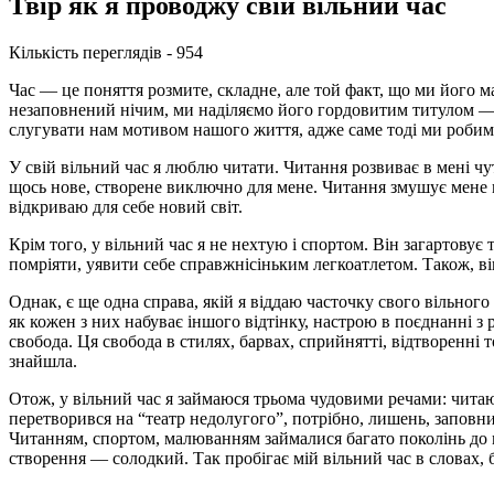
Твір як я проводжу свій вільний час
Кількість переглядів - 954
Час — це поняття розмите, складне, але той факт, що ми його 
незаповнений нічим, ми наділяємо його гордовитим титулом — 
слугувати нам мотивом нашого життя, адже саме тоді ми робим
У свій вільний час я люблю читати. Читання розвиває в мені чут
щось нове, створене виключно для мене. Читання змушує мене 
відкриваю для себе новий світ.
Крім того, у вільний час я не нехтую і спортом. Він загартову
помріяти, уявити себе справжнісіньким легкоатлетом. Також, він
Однак, є ще одна справа, якій я віддаю часточку свого вільног
як кожен з них набуває іншого відтінку, настрою в поєднанні 
свобода. Ця свобода в стилях, барвах, сприйнятті, відтворенн
знайшла.
Отож, у вільний час я займаюся трьома чудовими речами: читаю,
перетворився на “театр недолугого”, потрібно, лишень, заповн
Читанням, спортом, малюванням займалися багато поколінь до ме
створення — солодкий. Так пробігає мій вільний час в словах, б