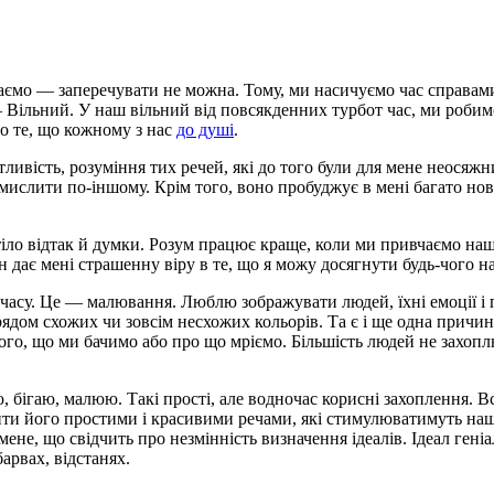
маємо — заперечувати не можна. Тому, ми насичуємо час справами
Вільний. У наш вільний від повсякденних турбот час, ми робим
о те, що кожному з нас
до душі
.
ливість, розуміння тих речей, які до того були для мене неосяжн
мислити по-іншому. Крім того, воно пробуджує в мені багато н
є тіло відтак й думки. Розум працює краще, коли ми привчаємо на
 дає мені страшенну віру в те, що я можу досягнути будь-чого на
о часу. Це — малювання. Люблю зображувати людей, їхні емоції і
з рядом схожих чи зовсім несхожих кольорів. Та є і ще одна при
і того, що ми бачимо або про що мріємо. Більшість людей не зах
 бігаю, малюю. Такі прості, але водночас корисні захоплення. В
ити його простими і красивими речами, які стимулюватимуть наш
не, що свідчить про незмінність визначення ідеалів. Ідеал геніа
арвах, відстанях.