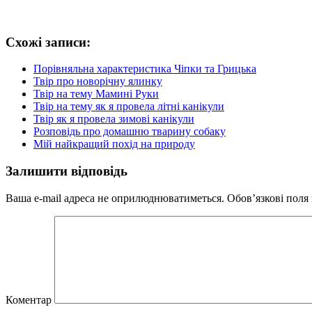
Схожі записи:
Порівняльна характеристика Чіпки та Грицька
Твір про новорічну ялинку
Твір на тему Мамині Руки
Твір на тему як я провела літні канікули
Твір як я провела зимові канікули
Розповідь про домашню тварину собаку
Мій найкращий похід на природу
Залишити відповідь
Ваша e-mail адреса не оприлюднюватиметься.
Обов’язкові поля
Коментар