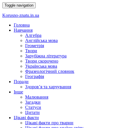
Toggle navigation
Korusno-znatu.in.ua
Головна
Навчання
Алгебра
Англійська мова
Геометрія
Твори
Зарубіжна література
Твори скорочено
Українська мова
Фразеологічний словник
Географія
Поради
Здоров’я та харчування
Інше
Малювання
Загадки
Статуси
Цитати
Цікаві факти
Цікаві факти про тварин
Цікаві факти про країни світу