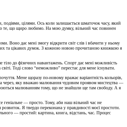
, подіями, цілями. Ось коли залишається шматочок часу, який
о те, що щиро любимо. На мою думку, вільний час повинен
ими. Воно дає мені змогу відкрити світ слів і вбачити у ньому
ових та цікавих думок. З кожною новою прочитаною книжкою я
ше тіло до фізичних навантажень. Спорт дає мені можливість
 світі. Тоді слово “неможливо” перестає для мене існувати.
 почуття. Мене щоразу по-новому вражає варіантність кольорів,
чина через, яку вважаю малювання чудовим проявом мистецтва —
оплюються малюванням тому, що не знайшли ще там свободу. А я
се геніальне — просто. Тому, аби наш вільний час не
 розвиток. Я твердо переконана у правдивості моєї простоти.
льного — простий: картина, книга, відстань, час. Процес