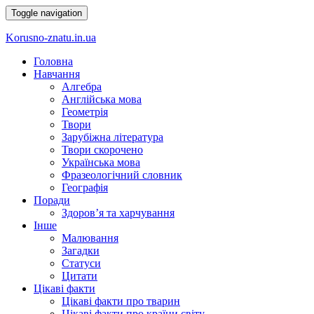
Toggle navigation
Korusno-znatu.in.ua
Головна
Навчання
Алгебра
Англійська мова
Геометрія
Твори
Зарубіжна література
Твори скорочено
Українська мова
Фразеологічний словник
Географія
Поради
Здоров’я та харчування
Інше
Малювання
Загадки
Статуси
Цитати
Цікаві факти
Цікаві факти про тварин
Цікаві факти про країни світу