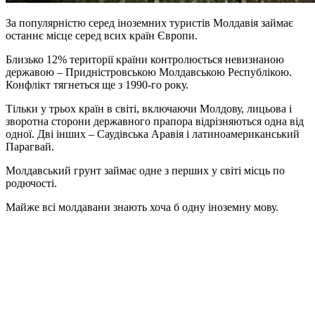
За популярністю серед іноземних туристів Молдавія займає
останнє місце серед всих країн Європи.
Близько 12% території країни контролюється невизнаною
державою – Придністровською Молдавською Республікою.
Конфлікт тягнеться ще з 1990-го року.
Тільки у трьох країн в світі, включаючи Молдову, лицьова і
зворотна сторони державного прапора відрізняються одна від
одної. Дві інших – Саудівська Аравія і латиноамериканський
Парагвай.
Молдавський грунт займає одне з перших у світі місць по
родючості.
Майже всі молдавани знають хоча б одну іноземну мову.