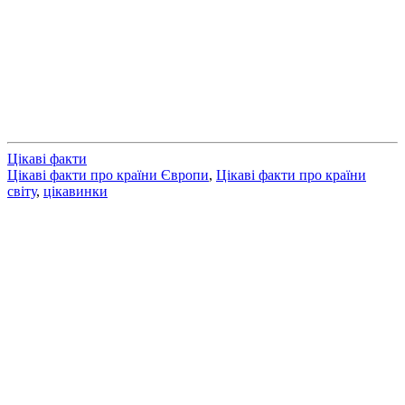
Цікаві факти
Цікаві факти про країни Європи
,
Цікаві факти про країни
світу
,
цікавинки