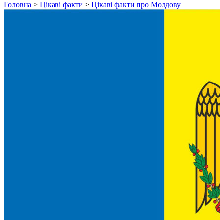
Головна
>
Цікаві факти
>
Цікаві факти про Молдову