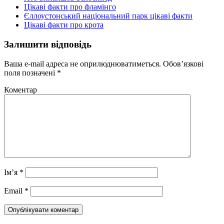
Цікаві факти про фламінго
Єллоустонський національний парк цікаві факти
Цікаві факти про крота
Залишити відповідь
Ваша e-mail адреса не оприлюднюватиметься.
Обов’язкові
поля позначені
*
Коментар
Ім’я
*
Email
*