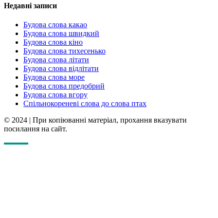
Недавні записи
Будова слова какао
Будова слова швидкий
Будова слова кіно
Будова слова тихесенько
Будова слова літати
Будова слова відлітати
Будова слова море
Будова слова предобрий
Будова слова вгору
Спільнокореневі слова до слова птах
© 2024
|
При копіюванні матеріал, прохання вказувати
посилання на сайт.