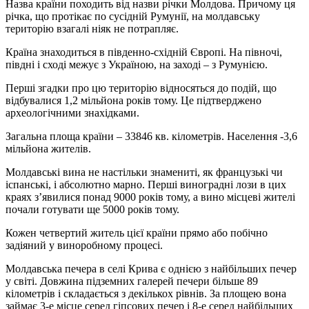
Назва країни походить від назви річки Молдова. Причому ця
річка, що протікає по сусідній Румунії, на молдавську
територію взагалі ніяк не потрапляє.
Країна знаходиться в південно-східній Європі. На півночі,
півдні і сході межує з Україною, на заході – з Румунією.
Перші згадки про цю територію відносяться до подій, що
відбувалися 1,2 мільйона років тому. Це підтверджено
археологічними знахідками.
Загальна площа країни – 33846 кв. кілометрів. Населення -3,6
мільйона жителів.
Молдавські вина не настільки знамениті, як французькі чи
іспанські, і абсолютно марно. Перші виноградні лози в цих
краях з’явилися понад 9000 років тому, а вино місцеві жителі
почали готувати ще 5000 років тому.
Кожен четвертий житель цієї країни прямо або побічно
задіяний у виноробному процесі.
Молдавська печера в селі Крива є однією з найбільших печер
у світі. Довжина підземних галерей печери більше 89
кілометрів і складається з декількох рівнів. За площею вона
займає 3-е місце серед гіпсових печер і 8-е серед найбільших