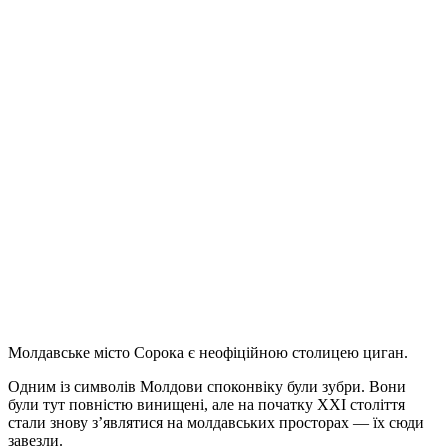
Молдавське місто Сорока є неофіційною столицею циган.
Одним із символів Молдови споконвіку були зубри. Вони
були тут повністю винищені, але на початку XXI століття
стали знову з’являтися на молдавських просторах — їх сюди
завезли.